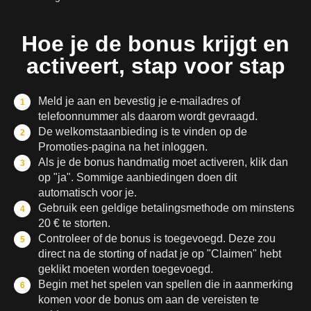
Hoe je de bonus krijgt en
activeert, stap voor stap
Meld je aan en bevestig je e-mailadres of
telefoonnummer als daarom wordt gevraagd.
De welkomstaanbieding is te vinden op de
Promoties-pagina na het inloggen.
Als je de bonus handmatig moet activeren, klik dan
op "ja". Sommige aanbiedingen doen dit
automatisch voor je.
Gebruik een geldige betalingsmethode om minstens
20 € te storten.
Controleer of de bonus is toegevoegd. Deze zou
direct na de storting of nadat je op "Claimen" hebt
geklikt moeten worden toegevoegd.
Begin met het spelen van spellen die in aanmerking
komen voor de bonus om aan de vereisten te