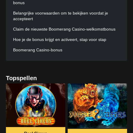
bonus
Belangrijke voorwaarden om te bekijken voordat je
accepteert
Claim de nieuwste Boomerang Casino-welkomstbonus
Hoe je de bonus krijgt en activeert, stap voor stap
Boomerang Casino-bonus
Hoe je een promotiecode gebruikt, stap voor stap
Wanneer je bonusgeld en winsten gemaakt met een
Boomerang Casino-bonus kunt uitbetalen
Topspellen
Belangrijke voorwaarden die je uitbetaling kunnen
stoppen of verlagen
Beste spellen om de bonus te gebruiken voor een
snellere omzetting
Opties voor je eerste storting en minimale
stortingsbedragen