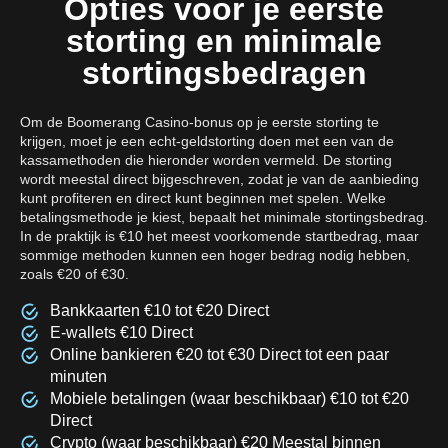
Opties voor je eerste
storting en minimale
stortingsbedragen
Om de Boomerang Casino-bonus op je eerste storting te
krijgen, moet je een echt-geldstorting doen met een van de
kassamethoden die hieronder worden vermeld. De storting
wordt meestal direct bijgeschreven, zodat je van de aanbieding
kunt profiteren en direct kunt beginnen met spelen. Welke
betalingsmethode je kiest, bepaalt het minimale stortingsbedrag.
In de praktijk is €10 het meest voorkomende startbedrag, maar
sommige methoden kunnen een hoger bedrag nodig hebben,
zoals €20 of €30.
Bankkaarten €10 tot €20 Direct
E-wallets €10 Direct
Online bankieren €20 tot €30 Direct tot een paar
minuten
Mobiele betalingen (waar beschikbaar) €10 tot €20
Direct
Crypto (waar beschikbaar) €20 Meestal binnen