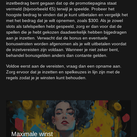
inzetbedrag bent gegaan dat op de promotiepagina staat
vermeld (bijvoorbeeld €5) terwijl je speelde. Probeer het
hoogste bedrag te vinden dat je kunt uitbetalen en vergelijk het
met het bedrag dat je wilt opnemen, zoals $300. Als je zowel
slots als tafelspellen hebt gespeeld, zorg er dan voor dat de
spellen die je hebt gekozen daadwerkelijk hebben bijgedragen
aan je inzetten. Verwacht dat de bonus en eventuele
bonuswinsten worden afgenomen als je wilt uitbetalen voordat
de inzetvereisten zijn voldaan. Wanneer je niet zeker bent,
behandel bonusgelden anders dan contante gelden.
Voldoe eerst aan de vereisten, vraag dan een opname aan.
Zorg ervoor dat je inzetten en spelkeuzes in lijn zijn met de
regels zodat je je winsten kunt behouden.
Maximale winst