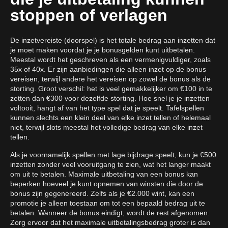
stoppen of verlagen
De inzetvereiste (doorspel) is het totale bedrag aan inzetten dat
je moet maken voordat je je bonusgelden kunt uitbetalen.
Meestal wordt het geschreven als een vermenigvuldiger, zoals
35x of 40x. Er zijn aanbiedingen die alleen inzet op de bonus
vereisen, terwijl andere het vereisen op zowel de bonus als de
storting. Groot verschil: het is veel gemakkelijker om €100 in te
zetten dan €300 voor dezelfde storting. Hoe snel je je inzetten
voltooit, hangt af van het type spel dat je speelt. Tafelspellen
kunnen slechts een klein deel van elke inzet tellen of helemaal
niet, terwijl slots meestal het volledige bedrag van elke inzet
tellen.
Als je voornamelijk spellen met lage bijdrage speelt, kun je €500
inzetten zonder veel vooruitgang te zien, wat het langer maakt
om uit te betalen. Maximale uitbetaling van een bonus kan
beperken hoeveel je kunt opnemen van winsten die door de
bonus zijn gegenereerd. Zelfs als je €2.000 wint, kan een
promotie je alleen toestaan om tot een bepaald bedrag uit te
betalen. Wanneer de bonus eindigt, wordt de rest afgenomen.
Zorg ervoor dat het maximale uitbetalingsbedrag groter is dan