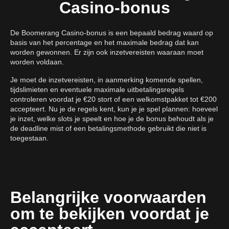
Casino-bonus
De Boomerang Casino-bonus is een bepaald bedrag waard op
basis van het percentage en het maximale bedrag dat kan
worden gewonnen. Er zijn ook inzetvereisten waaraan moet
worden voldaan.
Je moet de inzetvereisten, in aanmerking komende spellen,
tijdslimieten en eventuele maximale uitbetalingsregels
controleren voordat je €20 stort of een welkomstpakket tot €200
accepteert. Nu je de regels kent, kun je je spel plannen: hoeveel
je inzet, welke slots je speelt en hoe je de bonus behoudt als je
de deadline mist of een betalingsmethode gebruikt die niet is
toegestaan.
Belangrijke voorwaarden
om te bekijken voordat je