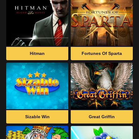
Hitman
Fortunes Of Sparta
Sizable Win
Great Griffin