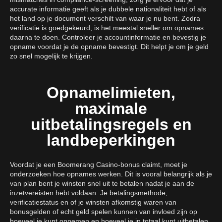
accurate informatie geeft als je dubbele nationaliteit hebt of als
het land op je document verschilt van waar je nu bent. Zodra
verificatie is goedgekeurd, is het meestal sneller om opnames
daarna te doen. Controleer je accountinformatie en bevestig je
opname voordat je de opname bevestigt. Dit helpt je om je geld
zo snel mogelijk te krijgen.
Opnamelimieten,
maximale
uitbetalingsregels en
landbeperkingen
Voordat je een Boomerang Casino-bonus claimt, moet je
onderzoeken hoe opnames werken. Dit is vooral belangrijk als je
van plan bent je winsten snel uit te betalen nadat je aan de
inzetvereisten hebt voldaan. Je betalingsmethode,
verificatiestatus en of je winsten afkomstig waren van
bonusgelden of echt geld spelen kunnen van invloed zijn op
hoeveel je kunt opnemen en hoeveel je in totaal kunt uitbetalen.